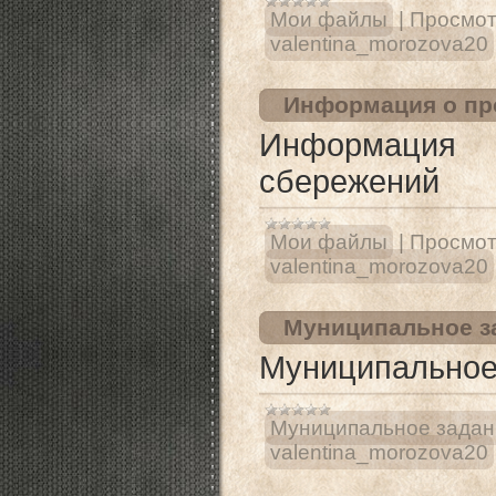
Мои файлы
|
Просмот
valentina_morozova20
Информация о пр
Информация
сбережений
Мои файлы
|
Просмот
valentina_morozova20
Муниципальное за
Муниципальное 
Муниципальное задан
valentina_morozova20