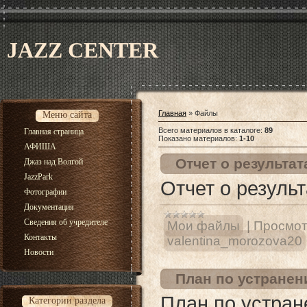
JAZZ CENTER
Главная
»
Файлы
Меню сайта
Всего материалов в каталоге
:
89
Главная страница
Показано материалов
:
1-10
АФИША
Отчет о результат
Джаз над Волгой
JazzPark
Отчет о результ
Фотографии
Документация
Сведения об учредителе
Мои файлы
|
Просмот
Контакты
valentina_morozova20
Новости
План по устранен
План по устран
Категории раздела