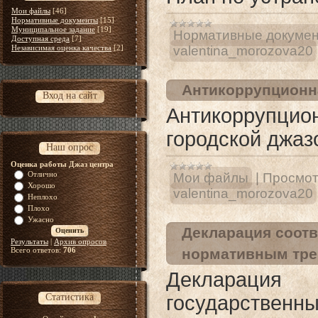
Мои файлы
[46]
Нормативные документы
[15]
Муниципальное задание
[19]
Нормативные докуме
Доступная среда
[7]
Независимая оценка качества
[2]
valentina_morozova20
Антикоррупционн
Вход на сайт
Антикоррупцио
городской джаз
Наш опрос
Оценка работы Джаз центра
Отлично
Мои файлы
|
Просмот
Хорошо
valentina_morozova20
Неплохо
Плохо
Ужасно
Декларация соотв
Результаты
|
Архив опросов
Всего ответов:
706
нормативным тре
Декларация 
Статистика
государствен