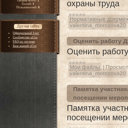
Онлайн всего:
1
охраны труда
Гостей:
1
Пользователей:
0
Нормативные докуме
valentina_morozova20
Друзья сайта
Официальный блог
Сообщество uCoz
Оценить работу Д
FAQ по системе
База знаний uCoz
Оценить работу
Мои файлы
|
Просмот
valentina_morozova20
Памятка участник
посещении мероп
Памятка участ
посещении мер