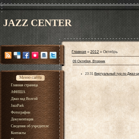
JAZZ CENTER
Главная
»
2012
»
Октябрь
09 Октября, Вторник
23:31
Виртуальный тур по Джаз-ц
Меню сайта
Главная страница
АФИША
Джаз над Волгой
JazzPark
Фотографии
Документация
Сведения об учредителе
Контакты