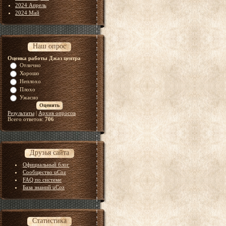
2024 Апрель
2024 Май
Наш опрос
Оценка работы Джаз центра
Отлично
Хорошо
Неплохо
Плохо
Ужасно
Результаты
|
Архив опросов
Всего ответов:
706
Друзья сайта
Официальный блог
Сообщество uCoz
FAQ по системе
База знаний uCoz
Статистика